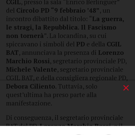
CGIL
, presso la sala “Enrico Berlinguer”
del
Circolo PD “9 febbraio ’48”
, un
incontro dibattito dal titolo: “
La guerra,
le stragi, la Repubblica. Il Fascismo
non tornerà
”. La locandina, su cui
spiccavano i simboli del
PD
e della
CGIL
BAT
, annunciava la presenza di
Lorenzo
Marchio Rossi
, segretario provinciale PD,
Michele Valente
, segretario provinciale
CGIL BAT, e della consigliera regionale PD,
×
Debora Ciliento
. Tuttavia, solo
quest’ultima ha preso parte alla
manifestazione.
Di conseguenza, il segretario provinciale
BAT del PD,
Lorenzo Marchio Rossi
, e il
commissario del circolo PD