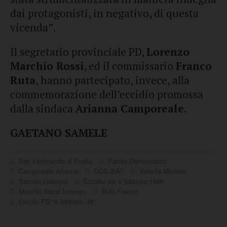
dai protagonisti, in negativo, di questa
vicenda”.
Il segretario provinciale PD,
Lorenzo
Marchio Rossi
, ed il commissario
Franco
Ruta
, hanno partecipato, invece, alla
commemorazione dell’eccidio promossa
dalla sindaca
Arianna Camporeale
.
GAETANO SAMELE
San Ferdinando di Puglia
Partito Democratico
Camporeale Arianna
CGIL BAT
Valente Michele
Samele Gaetano
Eccidio del 9 febbraio 1948
Marchio Rossi Lorenzo
Ruta Franco
Circolo PD “9 febbraio ‘48”