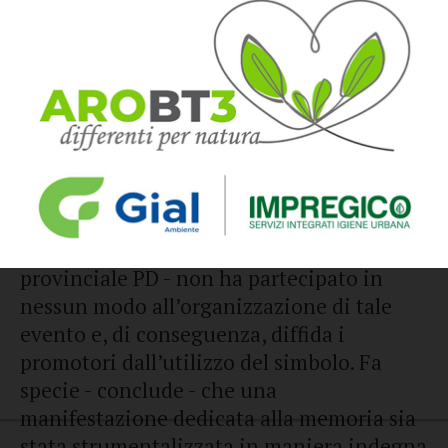
sanferdinandese,
Franco Ruta
, hanno
stigmatizzato e condannato il
comportamento degli organizzatori della
manifestazione “
In memoria del 9
febbraio 1948. Il fascismo non
tornerà
”, svolta - sottolineano - presso
una sede non riconosciuta dal partito
.
“Il Partito Democratico - prosegue il
comunicato stampa della segreteria
provinciale PD - non ha partecipato in
nessun modo all’organizzazione di tale
evento e, di conseguenza, diffida i
promotori dall’utilizzo del simbolo. Fa
specie - conclude - che una
manifestazione dedicata alla memoria sia
stata strumentalizzata in maniera indegna