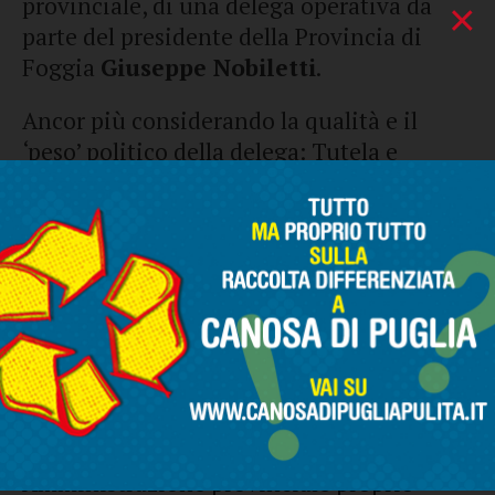
provinciale, di una delega operativa da
×
parte del presidente della Provincia di
Foggia
Giuseppe Nobiletti
.
Ancor più considerando la qualità e il
‘peso’ politico della delega: Tutela e
valorizzazione dell’Ambiente, Mobilità
lenta, Fonti energetiche, Bonifiche siti
inquinati, Tutela delle acque, Servizio
Civile.
Tutte materie di grande interesse anche
per il Comune di Cerignola e su cui sarà
più agevole individuare e costruire
positive collaborazioni istituzionali tra
Amministrazione comunale e
Amministrazione provinciale proprio