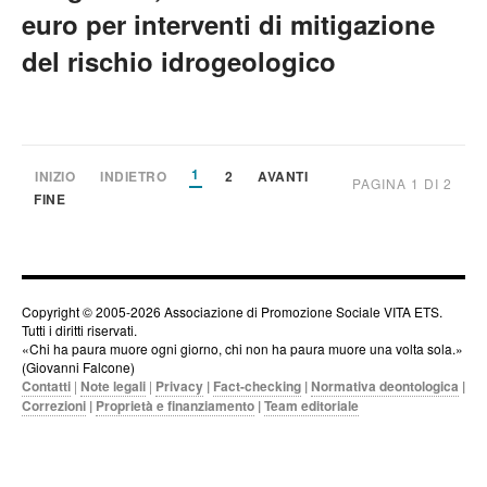
euro per interventi di mitigazione
del rischio idrogeologico
1
INIZIO
INDIETRO
2
AVANTI
PAGINA 1 DI 2
FINE
Copyright © 2005-2026 Associazione di Promozione Sociale VITA ETS.
Tutti i diritti riservati.
«Chi ha paura muore ogni giorno, chi non ha paura muore una volta sola.»
(Giovanni Falcone)
Contatti
|
Note legali
|
Privacy
|
Fact-checking
|
Normativa deontologica
|
Correzioni
|
Proprietà e finanziamento
|
Team editoriale