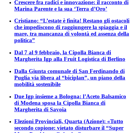
Crescere fra radici e innovazione: il racconto di
Marina Parente e la sua ‘Terra d’Oro’
Cristiano: “L’estate è finita! Restano gli ostacoli
che impediscono di raggiungere la spiaggia e il
mare, tra mancanza di volontà ed assenza della
politica”
Dal 7 al 9 febbraio, la Cipolla Bianca di
Margherita Igp alla Fruit Logistica di Berlino
Dalla Giunta comunale di San Ferdinando di
Puglia via libera al “biciplan”, un piano della
mobilità sostenibile
Due Igp insieme a Bologna: l’Aceto Balsamico
di Modena sposa la Cipolla Bianca di
Margherita di Savoia
Elezioni Provinciali, Quarta (Azione): «Tutto
secondo copione: vietato disturbare il “Super