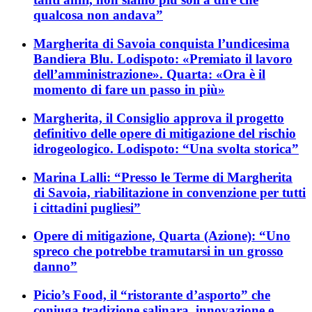
qualcosa non andava”
Margherita di Savoia conquista l’undicesima
Bandiera Blu. Lodispoto: «Premiato il lavoro
dell’amministrazione». Quarta: «Ora è il
momento di fare un passo in più»
Margherita, il Consiglio approva il progetto
definitivo delle opere di mitigazione del rischio
idrogeologico. Lodispoto: “Una svolta storica”
Marina Lalli: “Presso le Terme di Margherita
di Savoia, riabilitazione in convenzione per tutti
i cittadini pugliesi”
Opere di mitigazione, Quarta (Azione): “Uno
spreco che potrebbe tramutarsi in un grosso
danno”
Picio’s Food, il “ristorante d’asporto” che
coniuga tradizione salinara, innovazione e